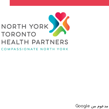
تمت ترجمة موقع North York Toronto Health Partners لراحتك باستخدام برنامج ترجمة مدعوم من Google