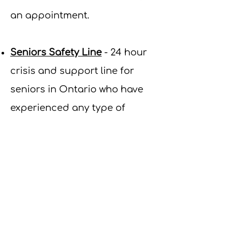
an appointment.
Seniors Safety Line
- 24 hour
crisis and support line for
seniors in Ontario who have
experienced any type of
abuse or neglect, with more
than 200 languages
available.
Visit the link or c​
all
1-866-299-1011
to access
support.