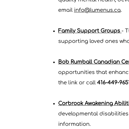
email
info@lumenus.ca
.
Family Support Groups
- 
supporting loved ones who 
Bob Rumball Canadian Cent
opportunities that enhance
the link or call
416-449-965
Corbrook Awakening Abilit
developmental disabilities 
information
.