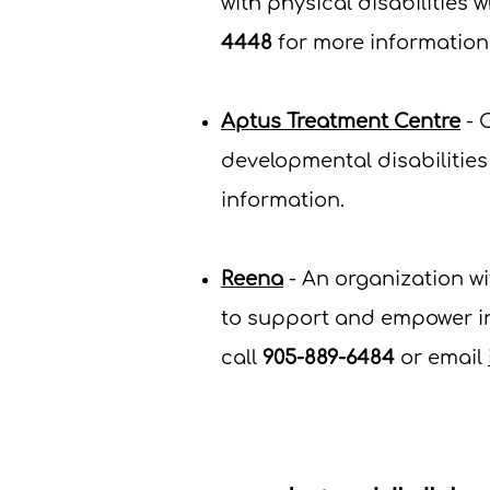
with physical disabilities wh
4448
for more information
Aptus Treatment Centre
- 
developmental disabilities 
information
.
Reena
- An organization w
to support and empower ind
call
905-889-6484
or email