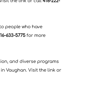
isit the link or call
416-222-
 to people who have
16-633-5775
for more
tion, and diverse programs
n Vaughan. Visit the link or