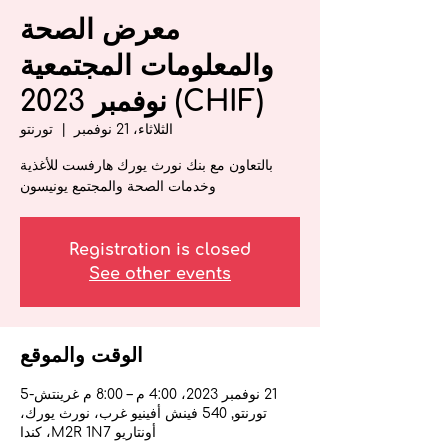
معرض الصحة
والمعلومات المجتمعية
(CHIF) نوفمبر 2023
الثلاثاء، 21 نوفمبر
  |  
تورنتو
بالتعاون مع بنك نورث يورك هارفست للأغذية
وخدمات الصحة والمجتمع يونيسون
Registration is closed
See other events
الوقت والموقع
21 نوفمبر 2023، 4:00 م – 8:00 م غرينتش-5
تورنتو, 540 فينش أفينيو غرب، نورث يورك،
أونتاريو M2R 1N7، كندا