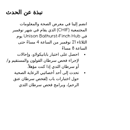
نبذة عن الحدث
انضم إلينا في معرض الصحة والمعلومات 
المجتمعية (CHIF) الذي يقام في شهر نوفمبر 
في Unison Bathurst-Finch Hub يوم 
الثلاثاء 21 نوفمبر من الساعة 4 مساءً حتى 
الساعة 8 مساءً
احصل على اختبار بابانيكولاو، وإحالات 
لإجراء فحص سرطان القولون والمستقيم و/
أو سرطان الثدي إذا كنت مؤهلاً.
تحدث إلى أحد أخصائيي الرعاية الصحية 
حول اختبارات باب (لفحص سرطان عنق 
الرحم)، وبرامج فحص سرطان الثدي 
وسرطان القولون والمستقيم.
التواصل مع العاملين الاجتماعيين وأخصائيي 
التغذية المسجلين والملاحين المجتمعيين 
وخدمات المجتمع الأخرى (بنك الطعام).
للتسجيل، اتصل على 647-862-1552 أو قم 
بزيارة
يرجى إحضار بطاقة OHIP (بطاقة الصحة 